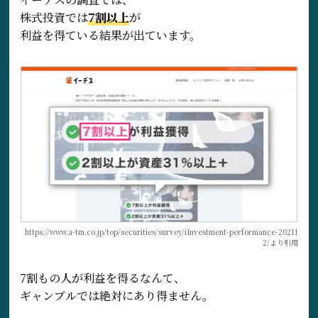
株式投資では
7割以上
が
利益を得ている結果が出ています。
https://www.a-tm.co.jp/top/securities/survey/iInvestment-performance-20211
2/より引用
7割もの人が利益を得るなんて、
ギャンブルでは絶対にあり得ません。